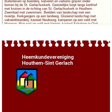
Heemkundevereniging
Houthem-Sint Gerlach
Secretariaat: