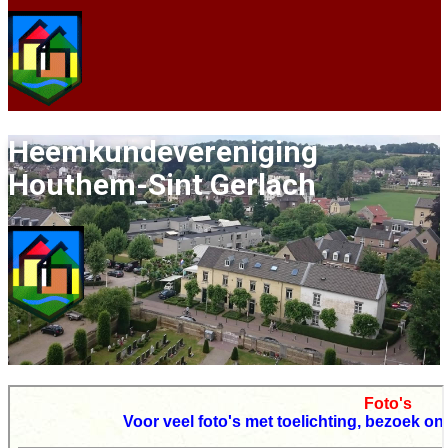
Heemkundevereni​ging
Houthe​​m-Sint Gerlach