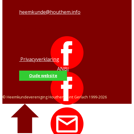
Strabeek 33
6301 HP Houthem-Sint Gerlach
heemkunde@houthem.info
043-604 0469
KvK-nummer:
40205509
Privacyverklaring
ANBI
Oude website
© Heemkundevereniging Houthem-Sint Gerlach 1999-2026