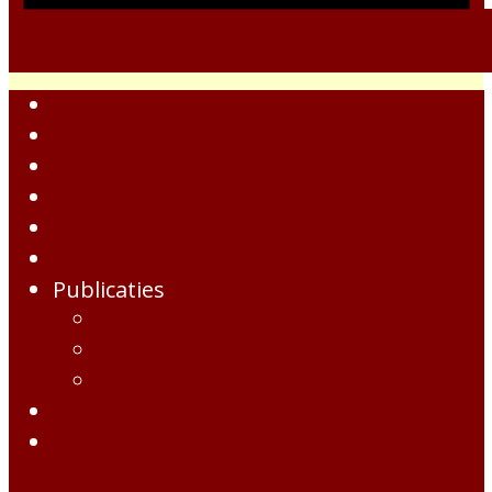
Home
Heemkundevereniging
Historie
Foto's
Gebouwen
Inwoners
Publicaties
Publicaties, Bronnen en Inventarissen
Publicaties van de vereniging
Publicaties van onze leden
Contact
Zoek