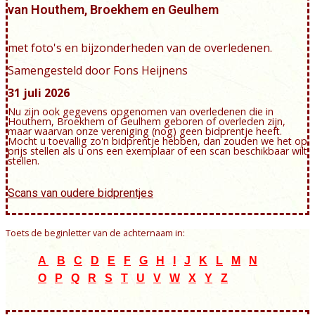
van Houthem, Broekhem en Geulhem
met foto's en bijzonderheden van de overledenen.
Samengesteld door Fons Heijnens
31 juli
2026
Nu zijn ook gegevens opgenomen van overledenen die in
Houthem, Broekhem of Geulhem geboren of overleden zijn,
maar waarvan onze vereniging (nog) geen bidprentje heeft.
Mocht u toevallig zo'n bidprentje hebben, dan zouden we het op
prijs stellen als u ons een exemplaar of een scan beschikbaar wilt
stellen.
Scans van oudere bidprentjes
Toets de beginletter van de achternaam in:
A
B
C
D
E
F
G
H
I
J
K
L
M
N
O
P
Q
R
S
T
U
V
W
X
Y
Z