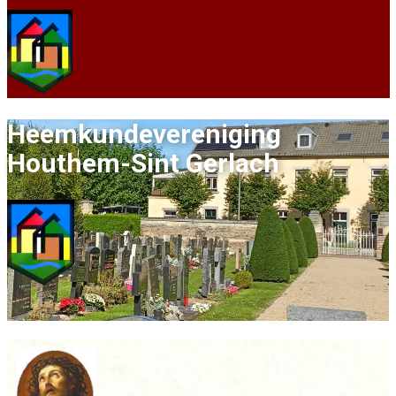
Heemkundevereni​ging
Houthe​​m-Sint Gerlach