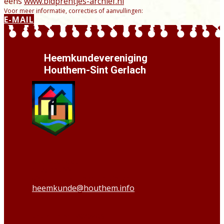
eens
www.bidprentjes-archief.nl
Voor meer informatie, correcties of aanvullingen:
E-MAIL
Heemkundevereniging
Houthem-Sint Gerlach
Secretariaat:
Strabeek 33
6301 HP Houthem-Sint Gerlach
heemkunde@houthem.info
043-604 0469
KvK-nummer:
40205509