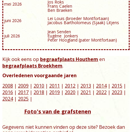
Jos Roks
mei 2026
Frans Caelen
Ben Braeken
Lei Louis (broeder Montfortaan)
juni 2026
Jacobus Bartholomeus (Sjaak) Litjens
Jean Senden
juli 2026
Eugène Jonkers
Peter Hoogland (pater Montfortaan)
Kijk ook eens op
begraafplaats Houthem
en
begraafplaats Broekhem
.
Overledenen voorgaande jaren
2008
|
2009
|
2010
|
2011
|
2012
|
2013
|
2014
|
2015
|
2016
|
2017
|
2018
|
2019
|
2020
|
2021
|
2022
|
2023
|
2024
|
2025
|
Foto's van de grafstenen
Gegevens niet kunnen vinden op deze site? Bezoek dan