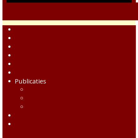
Home
Heemkundevereniging
Historie
Foto's
Gebouwen
Inwoners
Publicaties
Publicaties, Bronnen en Inventarissen
Publicaties van de vereniging
Publicaties van onze leden
Contact
Zoek