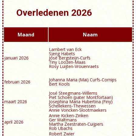
Overledenen 2026
Maand
Naam
Lambert van Eck
Sjeng Habets
januari 2026
José Bergsteijn-Curfs
Tiny Loozen-Maas
Rosy Luijten-Vrouenraets
Johanna Maria (Mai) Curfs-Cornips
februari 2026
Bert Kools
José Steegmans-Willems
Piet Schoen (pater Montfortaan)
maart 2026
Josephina Maria Hubertina (Finy)
Schellekens-Thewessen
Annie Voncken-Slootmaekers
Annie Kicken-Zinken
Ger Waltmans
april 2026
Martha Zeestraten-Cuijpers
Rob Ubachs
Robert Zwier