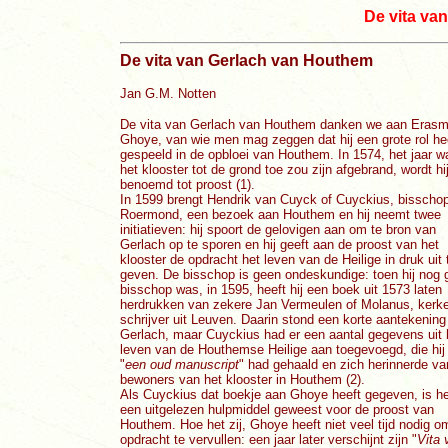
De vita va
De vita van Gerlach van Houthem
Jan G.M. Notten
De vita van Gerlach van Houthem danken we aan Eras
Ghoye, van wie men mag zeggen dat hij een grote rol he
gespeeld in de opbloei van Houthem. In 1574, het jaar w
het klooster tot de grond toe zou zijn afgebrand, wordt hi
benoemd tot proost (1).
In 1599 brengt Hendrik van Cuyck of Cuyckius, bisscho
Roermond, een bezoek aan Houthem en hij neemt twee
initiatieven: hij spoort de gelovigen aan om te bron van
Gerlach op te sporen en hij geeft aan de proost van het
klooster de opdracht het leven van de Heilige in druk uit 
geven. De bisschop is geen ondeskundige: toen hij nog 
bisschop was, in 1595, heeft hij een boek uit 1573 laten
herdrukken van zekere Jan Vermeulen of Molanus, kerkel
schrijver uit Leuven. Daarin stond een korte aantekening
Gerlach, maar Cuyckius had er een aantal gegevens uit 
leven van de Houthemse Heilige aan toegevoegd, die hij 
"
een oud manuscript
" had gehaald en zich herinnerde va
bewoners van het klooster in Houthem (2).
Als Cuyckius dat boekje aan Ghoye heeft gegeven, is he
een uitgelezen hulpmiddel geweest voor de proost van
Houthem. Hoe het zij, Ghoye heeft niet veel tijd nodig o
opdracht te vervullen: een jaar later verschijnt zijn "
Vita 