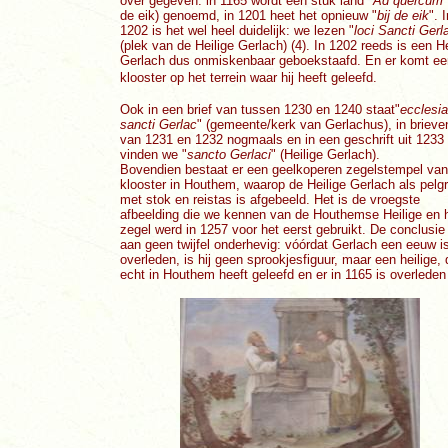
over gegeven: in 1165 wordt een stuk land "
Ad quercum"
de eik) genoemd, in 1201 heet het opnieuw "
bij de eik
". 
1202 is het wel heel duidelijk: we lezen "
loci Sancti
Gerla
(plek van de Heilige Gerlach) (4). In 1202 reeds is een He
Gerlach dus onmiskenbaar geboekstaafd. En er komt ee
klooster op het terrein waar hij heeft geleefd.
Ook in een brief van tussen 1230 en 1240 staat"
ecclesia
sancti Gerlac
" (gemeente/kerk van Gerlachus), in brieve
van 1231 en 1232 nogmaals en in een geschrift uit 1233
vinden we "
sancto Gerlaci
" (Heilige Gerlach).
Bovendien bestaat er een geelkoperen zegelstempel van
klooster in Houthem, waarop de Heilige Gerlach als pelg
met stok en reistas is afgebeeld. Het is de vroegste
afbeelding die we kennen van de Houthemse Heilige en 
zegel werd in 1257 voor het eerst gebruikt. De conclusie 
aan geen twijfel onderhevig: vóórdat Gerlach een eeuw i
overleden, is hij geen sprookjesfiguur, maar een heilige, 
echt in Houthem heeft geleefd en er in 1165 is overleden 