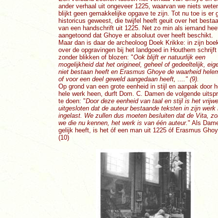
ander verhaal uit ongeveer 1225, waarvan we niets wete
blijkt geen gemakkelijke opgave te zijn. Tot nu toe is er
historicus geweest, die twijfel heeft geuit over het besta
van een handschrift uit 1225. Net zo min als iemand hee
aangetoond dat Ghoye er absoluut over heeft beschikt.
Maar dan is daar de archeoloog Doek Krikke: in zijn boe
over de opgravingen bij het landgoed in Houthem schrijft 
zonder blikken of blozen: "
Ook blijft er natuurlijk een
mogelijkheid dat het origineel, geheel of gedeeltelijk, eige
niet bestaan heeft en Erasmus Ghoye de waarheid hele
of voor een deel geweld aangedaan heeft, ...." (9).
Op grond van een grote eenheid in stijl en aanpak door h
hele werk heen, durft Dom. C. Damen de volgende uitsp
te doen: "
Door deze eenheid van taal en stijl is het vrijwe
uitgesloten dat de auteur bestaande teksten in zijn werk 
ingelast. We zullen dus moeten besluiten dat de Vita, zo
we die nu kennen, het werk is van één auteur.
" Als Dam
gelijk heeft, is het óf een man uit 1225 óf Erasmus Gho
(10)