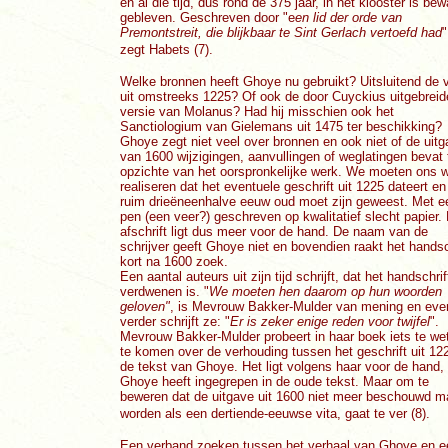
en al die tijd, dus rond de 375 jaar, in het klooster is be
gebleven. Geschreven door "e
en lid der orde van
Premontstreit, die blijkbaar te Sint Gerlach vertoefd had
"
zegt Habets (7).
Welke bronnen heeft Ghoye nu gebruikt? Uitsluitend de v
uit omstreeks 1225? Of ook de door Cuyckius uitgebreid
versie van Molanus? Had hij misschien ook het
Sanctiologium van Gielemans uit 1475 ter beschikking?
Ghoye zegt niet veel over bronnen en ook niet of de uit
van 1600 wijzigingen, aanvullingen of weglatingen bevat 
opzichte van het oorspronkelijke werk. We moeten ons w
realiseren dat het eventuele geschrift uit 1225 dateert e
ruim drieëneenhalve eeuw oud moet zijn geweest. Met e
pen (een veer?) geschreven op kwalitatief slecht papier.
afschrift ligt dus meer voor de hand. De naam van de
schrijver geeft Ghoye niet en bovendien raakt het handsc
kort na 1600 zoek.
Een aantal auteurs uit zijn tijd schrijft, dat het handschrif
verdwenen is. "
We moeten hen daarom op hun woorden
geloven"
, is Mevrouw Bakker-Mulder van mening en eve
verder schrijft ze: "
Er is zeker enige reden voor twijfel
".
Mevrouw Bakker-Mulder probeert in haar boek iets te we
te komen over de verhouding tussen het geschrift uit 12
de tekst van Ghoye. Het ligt volgens haar voor de hand,
Ghoye heeft ingegrepen in de oude tekst. Maar om te
beweren dat de uitgave uit 1600 niet meer beschouwd m
worden als een dertiende-eeuwse vita, gaat te ver (8).
Een verband zoeken tussen het verhaal van Ghoye en e