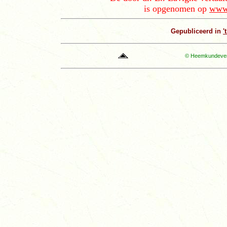
is opgenomen op
www.
Gepubliceerd in
'
© Heemkundevere