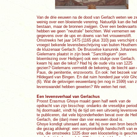
Van de drie eeuwen na de dood van Gerlach weten we z
weinig over een bloeiende verering. Natuurlijk kan die h
bestaan, maar de bronnen zwijgen. Over een bedevaarts
hebben we geen "neutrale" berichten. Wel vernemen we
gegevens over de ups en downs van het vrouwenstift.
Omstreeks het jaar 1475 (1165 plus 310) pas verschijnt 
vroegst bekende levensbeschrijving van buiten Houthem
de kluizenaar Gerlach. De Brusselse kanunnik Johannes
Gielemans plaatst in zijn boek "
Sanctilogium
" (een
bloemlezing over Heiligen) ook een stukje over Gerlach.
kwam hij aan die tekst? Had hij de oude vita van 1225
gezien? Gielemans vermeldt de bekering, de biecht aan 
Paus, de penitentie, enzovoorts. En ook: het bezoek va
Hildegard van Bingen. En dat ruim honderd jaar vóór Gh
(6). Wat de gelovigen eeuwenlang (en nog in 1599) van z
levenswandel hebben geweten? We weten het niet.
Een levensverhaal van Gerlachus
Proost Erasmus Ghoye maakt geen half werk van de
opdracht van zijn bisschop: ondanks de vreselijke period
hij doormaakt, vindt hij de tijd om een uitvoerig levensve
te publiceren, dat vele bijzonderheden bevat over de Heil
Gerlach, die (dan) meer dan vier eeuwen dood is.
Ghoye kondigt uiteraard aan, dat hij over een bron besch
die gezag afdwingt: een oorspronkelijk handschrift van e
vita, die omstreeks 1225 door een kloosterling is gesch