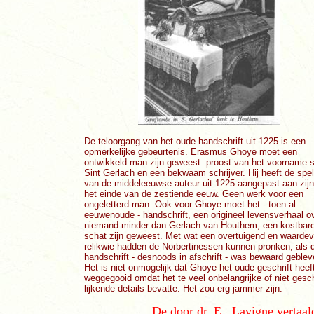
De teloorgang van het oude handschrift uit 1225 is een
opmerkelijke gebeurtenis. Erasmus Ghoye moet een
ontwikkeld man zijn geweest: proost van het voorname st
Sint Gerlach en een bekwaam schrijver. Hij heeft de spel
van de middeleeuwse auteur uit 1225 aangepast aan zijn 
het einde van de zestiende eeuw. Geen werk voor een
ongeletterd man. Ook voor Ghoye moet het - toen al
eeuwenoude - handschrift, een origineel levensverhaal o
niemand minder dan Gerlach van Houthem, een kostbar
schat zijn geweest. Met wat een overtuigend en waardev
relikwie hadden de Norbertinessen kunnen pronken, als d
handschrift - desnoods in afschrift - was bewaard geblev
Het is niet onmogelijk dat Ghoye het oude geschrift heef
weggegooid omdat het te veel onbelangrijke of niet gesc
lijkende details bevatte. Het zou erg jammer zijn.
De door dr. E.. Lavigne vertaal