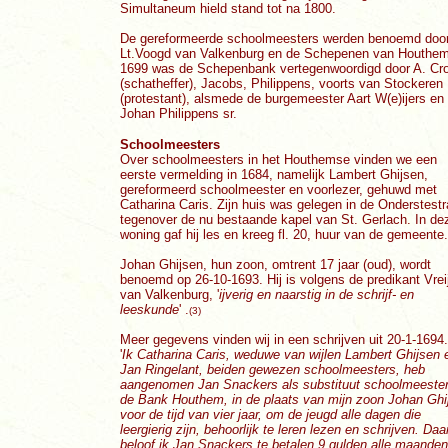
Simultaneum hield stand tot na 1800.
De gereformeerde schoolmeesters werden benoemd doo
Lt.Voogd van Valkenburg en de Schepenen van Houthem
1699 was de Schepenbank vertegenwoordigd door A. Cr
(schatheffer), Jacobs, Philippens, voorts van Stockeren
(protestant), alsmede de burgemeester Aart W(e)ijers en
Johan Philippens sr.
Schoolmeesters
Over schoolmeesters in het Houthemse vinden we een
eerste vermelding in 1684, namelijk Lambert Ghijsen,
gereformeerd schoolmeester en voorlezer, gehuwd met
Catharina Caris. Zijn huis was gelegen in de Onderstestr
tegenover de nu bestaande kapel van St. Gerlach. In de
woning gaf hij les en kreeg fl. 20, huur van de gemeente.
Johan Ghijsen, hun zoon, omtrent 17 jaar (oud), wordt
benoemd op 26-10-1693. Hij is volgens de predikant Vrei
van Valkenburg, '
ijverig en naarstig in de schrijf- en
leeskunde
' .
(3)
Meer gegevens vinden wij in een schrijven uit 20-1-1694.
'
Ik Catharina Caris, weduwe van wijlen Lambert Ghijsen 
Jan Ringelant, beiden gewezen schoolmeesters, heb
aangenomen Jan Snackers als substituut schoolmeeste
de Bank Houthem, in de plaats van mijn zoon Johan Ghi
voor de tijd van vier jaar, om de jeugd alle dagen die
leergierig zijn, behoorlijk te leren lezen en schrijven. Daa
beloof ik Jan Snackers te betalen 9 gulden alle maanden