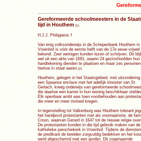
Gereforme
Gereformeerde schoolmeesters in de Staat
tijd in Houthem
(1)
H.J.J. Philippens †
Van enig volksonderwijs in de Schepenbank Houthem in
Vroenhof is vóór de eerste helft van de 17e eeuw vrijwel 
bekend. Zeer weinigen konden lezen of schrijven. Dit blij
wel uit een akte van 1691, waarin 24 gezinshoofden hun
handtekening dienden te plaatsen en maar zes personen
hiertoe in staat waren.
(2)
Houthem, gelegen in het Staatsgebied, met uitzondering
een Spaanse enclave met het adellijk klooster van St.
Gerlach, kreeg onderwijs van gereformeerde schoolmees
die daartoe een kamer in hun woning beschikbaar stelde
Elk openbaar ambt was toen voorbehouden aan protesta
die meer en meer invloed kregen.
In tegenstelling tot Valkenburg was Houthem tolerant je
het handjevol protestanten met als voornaamste, de fami
Croon, waarvan Gerard in 1647 tot de nieuwe religie over
De protestanten konden in die tijd gebruik maken van de
katholieke parochiekerk in Vroenhof. Tijdens de diensten 
de predikant de beelden zorgvuldig bedekken en het koo
werd afgeschermd met een gordijn. Dit zogenaamde