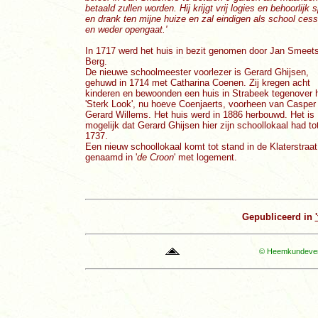
betaald zullen worden. Hij krijgt vrij logies en behoorlijk s
en drank ten mijne huize en zal eindigen als school cess
en weder opengaat.'
In 1717 werd het huis in bezit genomen door Jan Smeet
Berg.
De nieuwe schoolmeester voorlezer is Gerard Ghijsen,
gehuwd in 1714 met Catharina Coenen. Zij kregen acht
kinderen en bewoonden een huis in Strabeek tegenover 
'Sterk Look', nu hoeve Coenjaerts, voorheen van Casper
Gerard Willems. Het huis werd in 1886 herbouwd. Het is
mogelijk dat Gerard Ghijsen hier zijn schoollokaal had to
1737.
Een nieuw schoollokaal komt tot stand in de Klaterstraat
genaamd in '
de Croon
' met logement.
Gepubliceerd in
© Heemkundevere