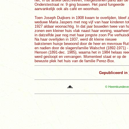
het, in dit artikel beschreven, mergelstenen pand aan de
Onderstestraat nr. 9 ging bouwen. Het pand fungeerde
aanvankelijk ook als café en woonhuis.
Toen Joseph Duijkers in 1908 kwam te overlijden, bleef z
weduwe Maria Jaspers met nog vijf van haar kinderen to
1927 aldaar woonachtig. In dat jaar bouwden twee van h
zonen een kleiner huis vlak naast haar woning, waarheen
in datzelfde jaar nog met haar jongste zoon Pie verhuisd
Na haar overlijden in 1937, werd dit kleine nieuwe
bakstenen huisje bewoond door de heer en mevrouw Rut
en nadien door de slagersfamilie Walschot (1892-1971) -
Hensen (1891-dec. 1985), waarna het in 1984 helaas ree
werd gesloopt en vervangen. Momenteel staat er op de
bewuste plek het huis van de familie Perez-Box.
Gepubliceerd in
© Heemkundevere