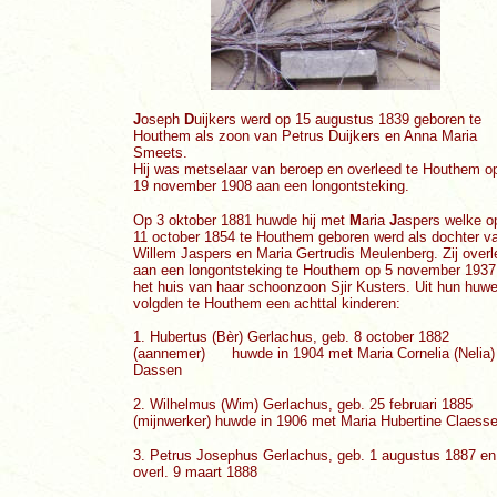
J
oseph
D
uijkers werd op 15 augustus 1839 geboren te
Houthem als zoon van Petrus Duijkers en Anna Maria
Smeets.
Hij was metselaar van beroep en overleed te Houthem o
19 november 1908 aan een longontsteking.
Op 3 oktober 1881 huwde hij met
M
aria
J
aspers welke o
11 october 1854 te Houthem geboren werd als dochter v
Willem Jaspers en Maria Gertrudis Meulenberg. Zij over
aan een longontsteking te Houthem op 5 november 1937
het huis van haar schoonzoon Sjir Kusters.
Uit hun huwel
volgden te Houthem een achttal kinderen:
1.
Hubertus (Bèr) Gerlachus, geb. 8 october 1882
(aannemer) huwde in 1904 met Maria Cornelia (Nelia)
Dassen
2.
W
ilhelmus (Wim) Gerlachus, geb. 25 februari 1885
(mijnwerker) huwde in 1906 met Maria Hubertine Claess
3.
Petrus Josephus Gerlachus, geb. 1 augustus 1887 en
overl.
9 maart 1888