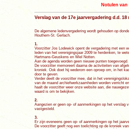
Notulen van 
Verslag van de 17e jaarvergadering d.d. 18
De algemene ledenvergadering wordt gehouden op donder
Houthem-St. Gerlach.
1.
Voorzitter Jos Lodewick opent de vergadering met een 
leden van het verenigingsjaar 2009 te herdenken, te we
Hartmans-Geuskens en Wiel Notten.
Aan de agenda worden geen nieuwe punten toegevoegd.
De voorzitter memoreert daarna de activiteiten van afgel
kroniek. Ook doet hij wederom een oproep om, in het kade
door te geven.
Verder deelt de voorzitter mee, dat in het verenigingslo
van de maand archiefwerkzaamheden worden verricht en d
haalt de voorzitter weer onze website aan, die nauwgez
waard is om te bekijken.
2.
Aangezien er geen op- of aanmerkingen op het verslag v
vastgesteld.
3.
Er zijn eveneens geen op- of aanmerkingen op het jaarve
De voorzitter geeft nog een toelichting op de kroniek v