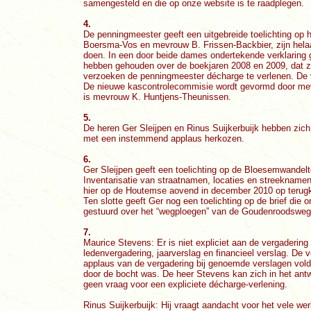
samengesteld en die op onze website is te raadplegen.
4.
De penningmeester geeft een uitgebreide toelichting op
Boersma-Vos en mevrouw B. Frissen-Backbier, zijn hela
doen. In een door beide dames ondertekende verklaring 
hebben gehouden over de boekjaren 2008 en 2009, dat zi
verzoeken de penningmeester décharge te verlenen. De 
De nieuwe kascontrolecommisie wordt gevormd door mev
is mevrouw K. Huntjens-Theunissen.
5.
De heren Ger Sleijpen en Rinus Suijkerbuijk hebben zich
met een instemmend applaus herkozen.
6.
Ger Sleijpen geeft een toelichting op de Bloesemwandelt
Inventarisatie van straatnamen, locaties en streekname
hier op de Houtemse aovend in december 2010 op terugko
Ten slotte geeft Ger nog een toelichting op de brief di
gestuurd over het “wegploegen” van de Goudenroodsweg
7.
Maurice Stevens: Er is niet expliciet aan de vergaderin
ledenvergadering, jaarverslag en financieel verslag. De v
applaus van de vergadering bij genoemde verslagen voldo
door de bocht was. De heer Stevens kan zich in het antw
geen vraag voor een expliciete décharge-verlening.
Rinus Suijkerbuijk: Hij vraagt aandacht voor het vele we