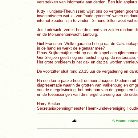
verstrekken van informatie aan derden. Een luid applaus 
Kitty Huntjens-Theunissen: wijst ons op vergeten groent
inventariseren wat zij van “oude groenten” weten en daar
internet zouden zijn te vinden. Simone Sillen weet wel ie
Jos Lodewick: vertelt hoe de stand van zaken rondom de C
en de Monumentenwacht Limburg.
Giel Franssen: Welke garantie heb je dat de Calvariekapel
in de hand en werkt de eigenaar mee?
Rinus Suijkerbuijk merkt op dat de kapel een rijksmonumen
Ger Sleijpen geeft nog een toelichting op de restauratie
Het grote probleem is het dak en dat zal worden vernieu
De voorzitter sluit rond 20.15 uur de vergadering en dank
Na een korte pauze houdt de heer Jacques Diederen uit
diapresentatie waarin de grotten van Valkenburg en omge
van de mergelwinning, het ontstaan van de gangen en he
en de toepassingen van de mergel uitvoerig aan de orde.
Harry Becker
Secretaris/penningmeester Heemkundevereniging Houth
© Heemkundevere