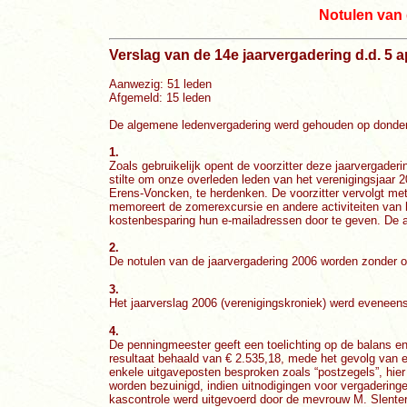
Notulen van 
Verslag van de 14e jaarvergadering d.d. 5 a
Aanwezig: 51 leden
Afgemeld: 15 leden
De algemene ledenvergadering werd gehouden op donderda
1.
Zoals gebruikelijk opent de voorzitter deze jaarvergad
stilte om onze overleden leden van het verenigingsjaar 
Erens-Voncken, te herdenken. De voorzitter vervolgt m
memoreert de zomerexcursie en andere activiteiten van h
kostenbesparing hun e-mailadressen door te geven. De a
2.
De notulen van de jaarvergadering 2006 worden zonder o
3.
Het jaarverslag 2006 (verenigingskroniek) werd eveneen
4.
De penningmeester geeft een toelichting op de balans en
resultaat behaald van € 2.535,18, mede het gevolg van ee
enkele uitgaveposten besproken zoals “postzegels”, hier
worden bezuinigd, indien uitnodigingen voor vergadering
kascontrole werd uitgevoerd door de mevrouw M. Slente