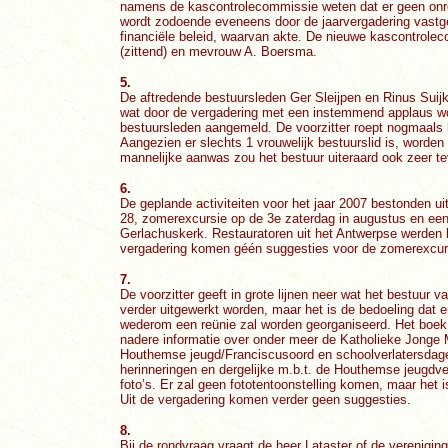
namens de kascontrolecommissie weten dat er geen onre
wordt zodoende eveneens door de jaarvergadering vastg
financiële beleid, waarvan akte. De nieuwe kascontrol
(zittend) en mevrouw A. Boersma.
5.
De aftredende bestuursleden Ger Sleijpen en Rinus Suijke
wat door de vergadering met een instemmend applaus wo
bestuursleden aangemeld. De voorzitter roept nogmaals l
Aangezien er slechts 1 vrouwelijk bestuurslid is, worden
mannelijke aanwas zou het bestuur uiteraard ook zeer te
6.
De geplande activiteiten voor het jaar 2007 bestonden uit
28, zomerexcursie op de 3e zaterdag in augustus en een
Gerlachuskerk. Restauratoren uit het Antwerpse werden b
vergadering komen géén suggesties voor de zomerexcur
7.
De voorzitter geeft in grote lijnen neer wat het bestuur v
verder uitgewerkt worden, maar het is de bedoeling dat 
wederom een reünie zal worden georganiseerd. Het boek i
nadere informatie over onder meer de Katholieke Jonge Mei
Houthemse jeugd/Franciscusoord en schoolverlatersdage
herinneringen en dergelijke m.b.t. de Houthemse jeugdver
foto’s. Er zal geen fototentoonstelling komen, maar het i
Uit de vergadering komen verder geen suggesties.
8.
Bij de rondvraag vraagt de heer Lataster of de vereniging