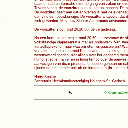
daarop nadere informatie over de gang van zaken en ove
Tevens vraagt de voorzitter hulp bij het opknappen. De
De voorzitter geeft aan dat er overleg is met de eigena
dan vind een bouwkundige. De voorzitter antwoordt dat d
ziek geworden. Mevrouw Slenter-Ackermans adviseerde i
De voorzitter sloot rond 20.10 uur de vergadering.
Na een korte pauze begint rond 20.30 uur mevrouw
Anni
volkskundige diapresentatie met als onderwerp “
Van Vas
vanzelfsprekend, maar waarom eten wij paaseieren? Wat 
verhalen en gebruiken rond Pasen worden in volksverhal
wetenswaardigheden, niet alleen over het genoemd thema
humoristische manier en in hoog tempo over de aanwezige
aanwezigen van deze presentatie hebben genoten en dat 
tijdens de presentatie ook uit de interactie blijkt tussen 
Harry Becker
Secretaris Heemkundevereniging Houthem-St. Gerlach
© Heemkundevere