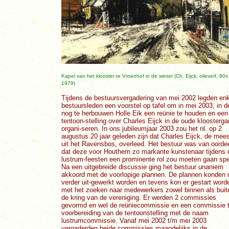
Kapel van het klooster te Vroenhof in de winter (Ch. Eijck, olieverf, 60x
1979)
Tijdens de bestuursvergadering van mei 2002 legden en
bestuursleden een voorstel op tafel om in mei 2003, in d
nog te herbouwen Holle Eik een reünie te houden en een
tentoon-stelling over Charles Eijck in de oude kloosterga
organi-seren. In ons jubileumjaar 2003 zou het nl. op 2
augustus 20 jaar geleden zijn dat Charles Eijck, de mees
uit het Ravensbos, overleed. Het bestuur was van oorde
dat deze voor Houthem zo markante kunstenaar tijdens 
lustrum-feesten een prominente rol zou moeten gaan spe
Na een uitgebreide discussie ging het bestuur unaniem
akkoord met de voorlopige plannen. De plannen konden 
verder uit-gewerkt worden en tevens kon er gestart word
met het zoeken naar medewerkers zowel binnen als buit
de kring van de vereniging. Er werden 2 commissies
gevormd en wel de reüniecommissie en een commissie t
voorbereiding van de tentoonstelling met de naam
lustrumcommissie. Vanaf mei 2002 t/m mei 2003
vergaderden beide commissies maandelijks in de