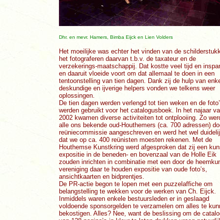
Dhr. en mevr. Hamers, Bimba Eijck en Lien Volders
Het moeilijke was echter het vinden van de schilderstuk
het fotograferen daarvan t.b.v. de taxateur en de
verzekerings-maatschappij. Dat kostte veel tijd en inspa
en daaruit vloeide voort om dat allemaal te doen in een
tentoonstelling van tien dagen. Dank zij de hulp van enk
deskundige en ijverige helpers vonden we telkens weer
oplossingen.
De tien dagen werden verlengd tot tien weken en de foto
werden gebruikt voor het catalogusboek. In het najaar v
2002 kwamen diverse activiteiten tot ontplooiing. Zo we
alle ons bekende oud-Houthemers (ca. 700 adressen) do
reüniecommissie aangeschreven en werd het wel duideli
dat we op ca. 400 reünisten moesten rekenen. Met de
Houthemse Kunstkring werd afgesproken dat zij een kun
expositie in de beneden- en bovenzaal van de Holle Eik
zouden inrichten in combinatie met een door de heemku
vereniging daar te houden expositie van oude foto’s,
ansichtkaarten en bidprentjes.
De PR-actie begon te lopen met een puzzelaffiche om
belangstelling te wekken voor de werken van Ch. Eijck.
Inmiddels waren enkele bestuursleden er in geslaagd
voldoende sponsorgelden te verzamelen om alles te ku
bekostigen. Alles? Nee, want de beslissing om de catal