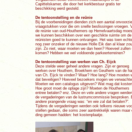
Capittelskamer, die door het kerkbestuur gratis ter
beschikking werd gesteld.
De tentoonstelling en de reünie
Bij de voorbereidingen dienden zich een aantal onvoorzi
vraagstukken voor die om snelle beslissingen vroegen. 
de reünie van oud-Houthemers op Hemelvaartsdag moes
we kunnen beschikken over een geschikte ruimte om de
reünisten goed te kunnen ontvangen. Het was toen echte
nog zeer onzeker of de nieuwe Holle Eik dan al klaar zo
zijn. Zo niet, waar moeten we dan heen? Hoeveel zullen 
komen? Hebben we wel voldoende parkeerterreinen?
De tentoonstelling van werken van Ch. Eijck
Deze stelde weer geheel andere vragen. Zijn er genoeg
werken over Houthem, Broekhem en Geulhem van de h
van Ch. Eijck te vinden? Waar? Hoe lang? Hoe moeten 
dat beveiligen? Hoeveel bezoekers mogen we verwacht
Moeten we een catalogus uitgeven? Wat mag dat koste
Hoe groot moet de oplage zijn? Moeten de Houthemers
entree betalen? enz. Deze en vele andere vragen werden
de vergaderingen van de lustrumcommissie besproken.
andere prangende vraag was: “en wie zal dat betalen?”.
Tijdens de vergaderingen werden ook telkens nieuwe voo
stellen gedaan, die soms zeer aantrekkelijk waren maar
ding gemeen hadden: het kostenplaatje.