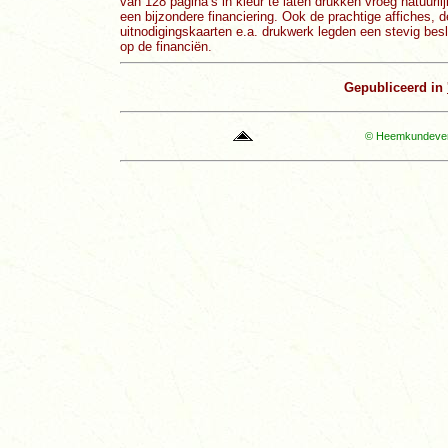
van 128 pagina’s in kleur te laten drukken vroeg natuurli
een bijzondere financiering. Ook de prachtige affiches, d
uitnodigingskaarten e.a. drukwerk legden een stevig bes
op de financiën.
Gepubliceerd in
© Heemkundevere