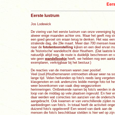
Eers
Eerste lustrum
Jos Lodewick
De viering van het eerste lustrum van onze vereniging lig
alweer enige maanden achter ons. Maar het geeft nog s
een goed gevoel om eraan terug te denken. Het was een
stralende dag, die 29e maart. Meer dan 700 mensen k
naar de
fototentoonstelling
kijken en een deel ervan m
de 'historische' wandeltocht door Houthem. (Dat laatste 
natuurlijk altijd nog, de route is duidelijk beschreven en 
wie geen
wandelboekje
heeft, we hebben nog een aanta
exemplaren, verkrijgbaar bij het bestuur.)
De reacties van de mensen waren zeer positief.
Veel (oud-)Houthemenaren ontmoetten elkaar weer na s
lange tijd. Velen herkenden op foto's reeds lang vergeten
klasgenoten en ook anderszins leidde menige foto tot he
weer bovenkomen van vaak diep weggezonken
herinneringen. Ontbrekende namen bij foto's werden in d
loop van de middag op vele plaatsen ingevuld. En hier e
daar werden wat correcties ten aanzien van de onderschr
aangebracht. Ook kwamen er van verschillende zijden n
aanbiedingen van foto's. In totaal heeft de activiteit ong
duizend foto's opgeleverd! Een woord van dank aan de
mensen die foto's beschikbaar stelden is hier wel op zijn