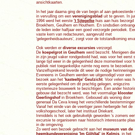
ansichtkaarten.
In het jaar daarna ging de van begin af aan gekoesterde
in vervulling om een
verenigingsblad
uit te geven. In ju
1994 werd het eerste
't Sjtegelke
huis aan huis bezorgd 
Broekhem, Geulhem en Houthem. En sindsdien ontvang
de leden ieder halfjaar een goed verzorgde periodiek. Ee
vaste kern van redacteuren, aangevuld met
'gelegenheidsauteurs', zorgt voor de totstandkoming erv
Ook werden er
diverse excursies
verzorgd.
De
koepelgrot in Geulhem
werd bezocht. Menigeen die
in zijn jeugd vaker rondgedoold had, was voor het eerst 
lange tijd weer in de gelegenheid deze momenteel voor h
publiek niet toegankelijke ruimte nog eens te bezoeken.
Vanzelfsprekend leverde dit weer de nodige herinneringe
Eveneens in Geulhem werden we uitgenodigd voor een
bezoek aan het
'kasteeltje' Geulzicht
. Voor velen was h
eerste gelegenheid om dit prachtig gelegen, enigszins
mysterieuze bouwwerk te bezichtigen. Een ander histori
gebouw dat bezocht werd, was het voormalige
klooster
Geerlingshof
in Broekhem. Gebouwd als woning door
generaal Da Ceva kreeg het verschillende bestemmingen
Vanaf het einde van de veertiger jaren herbergde het de
volkshogeschool, later het instituut Driekant.
Inmiddels is het ook gebruikelijk geworden 's zomers ee
excursie te organiseren naar historisch interessante pla
in de omgeving.
Zo werd een bezoek gebracht aan het
museum van de
heemkundevereniging 'Im Göhltal' in Kelmis
, in het