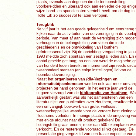
plaats, evenals aan degenen die de tentoonstelling
voorbereidden en uiteraard ook aan eenieder die op enige
wijze hand- en spandiensten verricht heeft om de dag in
Holle Eik zo succesvol te laten verlopen.
Terugblik
Na vijf jaar is het een goede gelegenheid om eens terug 
kijken naar de activiteiten van de vereniging in de voorbi
periode. Van meet af aan heeft de vereniging zich moge
verheugen in de belangstelling van velen die in de
geschiedenis en de ontwikkeling van Houthem
geïnteresseerd zijn. Bij de oprichtingsvergadering in janu
1993 meldde zich spontaan een zestigtal leden aan. En 
aantal groeide gestaag; na een jaar werd de magische g
van honderd leden bereikt en momenteel zijn reeds circa
tweehonderd mensen (en enige instellingen) lid van de
heemkundevereniging.
Naast het
organiseren van (dia-)lezingen en
informatiebijeenkomsten
werden ook wat meer omvang
projecten ter hand genomen. In het eerste jaar werd de
uitgave verzorgd van de
bibliografie van Houthem
. Wa
aanvankelijk gestart was als het samenstellen van een
literatuurlijst van publicaties over Houthem, resulteerde i
een omvangrijk boekwerk van grote, welhaast
wetenschappelijke waarde voor de verdere bestudering 
Houthems verleden. In menige plaats in de omgeving wo
met enige afgunst naar dit product gekeken! De
belangstelling was enorm, meer dan 500 exemplaren we
verkocht. En de resterende voorraad slinkt gestaag. De
presentatie ging vergezeld van een fraaie expositie van 