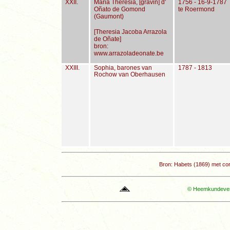
XXII.
Maria Theresia, [gravin] d'
1756 - 16-9-1787
Oñato de Gomond
te Roermond
(Gaumont)
[Theresia Jacoba Arrazola
de Oñate]
bron:
www.arrazoladeonate.be
XXIII.
Sophia, barones van
1787 - 1813
Rochow van Oberhausen
Bron: Habets (1869) met cor
© Heemkundevere