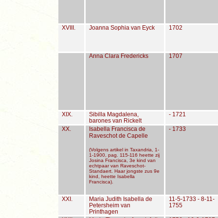
XVIII.
Joanna Sophia van Eyck
1702
Anna Clara Fredericks
1707
XIX.
Sibilla Magdalena,
- 1721
barones van Rickelt
XX.
Isabella Francisca de
- 1733
Raveschot de Capelle
(Volgens artikel in Taxandria, 1-
1-1900, pag. 115-116 heette zij
Josina Francisca, 3e kind van
echtpaar van Raveschot-
Standaert. Haar jongste zus 9e
kind, heette Isabella
Francisca).
XXI.
Maria Judith Isabella de
11-5-1733 - 8-11-
Petersheim van
1755
Printhagen