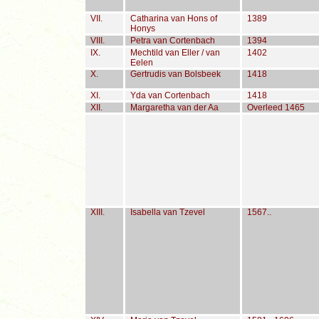
VII.
Catharina van Hons of
1389
Honys
VIII.
Petra van Cortenbach
1394
IX.
Mechtild van Eller / van
1402
Eelen
X.
Gertrudis van Bolsbeek
1418
XI.
Yda van Cortenbach
1418
XII.
Margaretha van der Aa
Overleed 1465
XIII.
Isabella van Tzevel
1567..