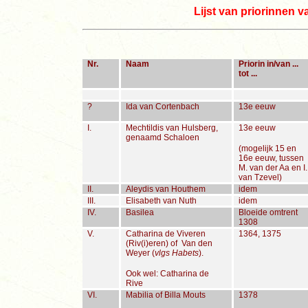
Lijst van priorinnen va
Nr.
Naam
Priorin in/van ...
tot ...
?
Ida van Cortenbach
13e eeuw
I.
Mechtildis van Hulsberg,
13e eeuw
genaamd Schaloen
(mogelijk 15 en
16e eeuw, tussen
M. van der Aa en I.
van Tzevel)
II.
Aleydis van Houthem
idem
III.
Elisabeth van Nuth
idem
IV.
Basilea
Bloeide omtrent
1308
V.
Catharina de Viveren
1364, 1375
(Riv(i)eren) of Van den
Weyer (
vlgs Habets
).
Ook wel: Catharina de
Rive
VI.
Mabilia of Billa Mouts
1378