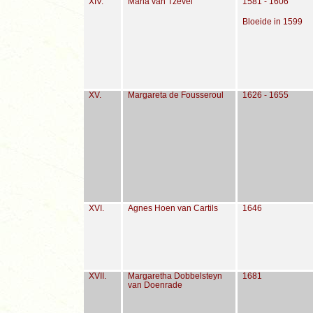
XIV.
Maria van Tzevel
1581 - 1606
Bloeide in 1599
XV.
Margareta de Fousseroul
1626 - 1655
XVI.
Agnes Hoen van Cartils
1646
XVII.
Margaretha Dobbelsteyn
1681
van Doenrade