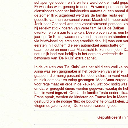
schapen gehouden, en ’s winters werd op klein wild geja
Er was dus werk genoeg te doen. Er waren permanent t
dienstbodes voor het huishouden aanwezig, een aantal d
de zomer flink uitgebreid werd als de familie Testa een
gedeelte van hun personeel vanuit Maastricht meebracht
Jonk-heer Gaspard was een vooruitstrevend persoon, zo 
hij regel-matig kinderen van verre familie uit de Balkan
overkomen om aan te sterken. Deze bleven soms een h
jaar op ‘De Kluis’, waardoor vriendschappen ontstonden 
via briefwisseling jarenlang standhielden. Hij was een va
eersten in Houthem die een automobiel aanschafte om
daarmee op en neer naar Maastricht te kunnen rijden. Da
natuurlijk heel wat bekijks in het dorp en verleende de
bewoners van ‘De Kluis’ extra cachet.
I
n de keuken van ‘De Kluis’ was het altijd een vrolijke bo
Anna was een gangmaker in het bedenken van allerlei
grappen, die menig passant ten deel vielen. Er werd veel
muziek gemaakt en volop gezongen. Maar Anna zorgde 
voor regelmaat en orde in de keuken, wat ook nodig was
omdat er geregeld diners werden gegeven, waarbij de he
familie werd ingezet. Omdat de familie Testa onder elkaa
Frans sprak, werden de kinderen op Franse les in Meer
gestuurd om de nodige ‘flux de bouche’ te ontwikkelen. 
vlogen de jaren voorbij. De kinderen werden groot.
Gepubliceerd in