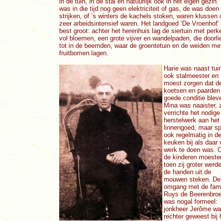
in de tuin, in de stal en natuurlijk ook in het eigen gezin.
was in die tijd nog geen elektriciteit of gas, de was doen
strijken, of ’s winters de kachels stoken, waren klussen 
zeer arbeidsintensief waren. Het landgoed ‘De Vroenhof’
best groot: achter het herenhuis lag de siertuin met perk
vol bloemen, een grote vijver en wandelpaden, die doorl
tot in de beemden, waar de groentetuin en de weiden me
fruitbomen lagen.
Harie was naast tu
ook stalmeester en
moest zorgen dat d
koetsen en paarden 
goede conditie blev
Mina was naaister, 
verrichte het nodige
herstelwerk aan het
linnengoed, maar s
ook regelmatig in d
keuken bij als daar 
werk te doen was. 
de kinderen moeste
toen zij groter werd
de handen uit de
mouwen steken. De
omgang met de fami
Ruys de Beerenbro
was nogal formeel:
jonkheer Jerôme w
rechter geweest bij 