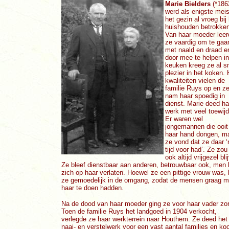
Marie Bielders
(*186
werd als enigste meis
het gezin al vroeg bij
huishouden betrokken
Van haar moeder leer
ze vaardig om te gaa
met naald en draad e
door mee te helpen i
keuken kreeg ze al s
plezier in het koken.
kwaliteiten vielen de
familie Ruys op en z
nam haar spoedig in
dienst. Marie deed ha
werk met veel toewijd
Er waren wel
jongemannen die ooit
haar hand dongen, m
ze vond dat ze daar ‘
tijd voor had’. Ze zou
ook altijd vrijgezel bli
Ze bleef dienstbaar aan anderen, betrouwbaar ook, men
zich op haar verlaten. Hoewel ze een pittige vrouw was, 
ze gemoedelijk in de omgang, zodat de mensen graag m
haar te doen hadden.
Na de dood van haar moeder ging ze voor haar vader zo
Toen de familie Ruys het landgoed in 1904 verkocht,
verlegde ze haar werkterrein naar Houthem. Ze deed het
naai- en verstelwerk voor een vast aantal families en ko