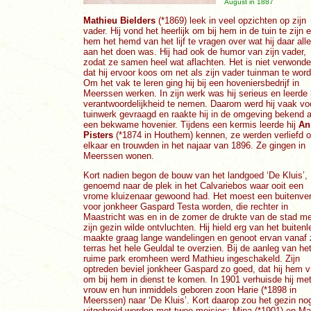
August in 1887
Mathieu Bielders
(*1869) leek in veel opzichten op zijn
vader. Hij vond het heerlijk om bij hem in de tuin te zijn 
hem het hemd van het lijf te vragen over wat hij daar all
aan het doen was. Hij had ook de humor van zijn vader,
zodat ze samen heel wat aflachten. Het is niet verwonder
dat hij ervoor koos om net als zijn vader tuinman te wor
Om het vak te leren ging hij bij een hoveniersbedrijf in
Meerssen werken. In zijn werk was hij serieus en leerde 
verantwoordelijkheid te nemen. Daarom werd hij vaak vo
tuinwerk gevraagd en raakte hij in de omgeving bekend a
een bekwame hovenier. Tijdens een kermis leerde hij
An
Pisters
(*1874 in Houthem) kennen, ze werden verliefd 
elkaar en trouwden in het najaar van 1896. Ze gingen in
Meerssen wonen.
Kort nadien begon de bouw van het landgoed ‘De Kluis’,
genoemd naar de plek in het Calvariebos waar ooit een
vrome kluizenaar gewoond had. Het moest een buitenverb
voor jonkheer Gaspard Testa worden, die rechter in
Maastricht was en in de zomer de drukte van de stad me
zijn gezin wilde ontvluchten. Hij hield erg van het buiten
maakte graag lange wandelingen en genoot ervan vanaf z
terras het hele Geuldal te overzien. Bij de aanleg van he
ruime park eromheen werd Mathieu ingeschakeld. Zijn
optreden beviel jonkheer Gaspard zo goed, dat hij hem 
om bij hem in dienst te komen. In 1901 verhuisde hij met
vrouw en hun inmiddels geboren zoon Harie (*1898 in
Meerssen) naar ‘De Kluis’. Kort daarop zou het gezin no
uitgebreid worden met twee meisjes: Mina (*1901) en M