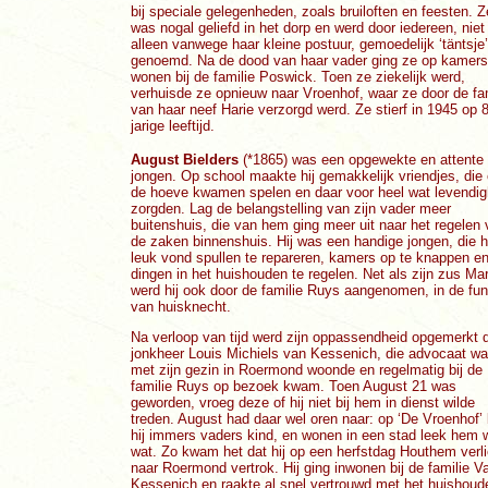
bij speciale gelegenheden, zoals bruiloften en feesten. Z
was nogal geliefd in het dorp en werd door iedereen, niet
alleen vanwege haar kleine postuur, gemoedelijk ‘täntsje’
genoemd. Na de dood van haar vader ging ze op kamers
wonen bij de familie Poswick. Toen ze ziekelijk werd,
verhuisde ze opnieuw naar Vroenhof, waar ze door de fa
van haar neef Harie verzorgd werd. Ze stierf in 1945 op 
jarige leeftijd.
August Bielders
(*1865) was een opgewekte en attente
jongen. Op school maakte hij gemakkelijk vriendjes, die
de hoeve kwamen spelen en daar voor heel wat levendig
zorgden. Lag de belangstelling van zijn vader meer
buitenshuis, die van hem ging meer uit naar het regelen
de zaken binnenshuis. Hij was een handige jongen, die h
leuk vond spullen te repareren, kamers op te knappen e
dingen in het huishouden te regelen. Net als zijn zus Mar
werd hij ook door de familie Ruys aangenomen, in de fun
van huisknecht.
Na verloop van tijd werd zijn oppassendheid opgemerkt 
jonkheer Louis Michiels van Kessenich, die advocaat w
met zijn gezin in Roermond woonde en regelmatig bij de
familie Ruys op bezoek kwam. Toen August 21 was
geworden, vroeg deze of hij niet bij hem in dienst wilde
treden. August had daar wel oren naar: op ‘De Vroenhof’ 
hij immers vaders kind, en wonen in een stad leek hem 
wat. Zo kwam het dat hij op een herfstdag Houthem verli
naar Roermond vertrok. Hij ging inwonen bij de familie V
Kessenich en raakte al snel vertrouwd met het huishoud