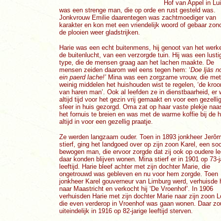
Hof van Appel in Lu
was een strenge man, die op orde en rust gesteld was.
Jonkvrouw Emilie daarentegen was zachtmoediger van
karakter en kon met een vriendelijk woord of gebaar zon
de plooien weer gladstrijken.
Harie was een echt buitenmens, hij genoot van het werk
de buitenlucht, van een verzorgde tuin. Hij was een lusti
type, die de mensen graag aan het lachen maakte. De
mensen zeiden daarom wel eens tegen hem: ‘
Doe ljäs n
ein paerd lache!’
Mina was een zorgzame vrouw, die met
weinig middelen het huishouden wist te regelen, ‘de kroo
van haren man’. Ook al leefden ze in dienstbaarheid, er 
altijd tijd voor het gezin vrij gemaakt en voor een gezelli
sfeer in huis gezorgd. Oma zat op haar vaste plekje naa
het fornuis te breien en was met de warme koffie bij de 
altijd in voor een gezellig praatje.
Ze werden langzaam ouder. Toen in 1893 jonkheer Jerô
stierf, ging het landgoed over op zijn zoon Karel, een soc
bewogen man, die ervoor zorgde dat zij ook op oudere lee
daar konden blijven wonen. Mina stierf er in 1901 op 73-j
leeftijd. Harie bleef achter met zijn dochter Marie, die
ongetrouwd was gebleven en nu voor hem zorgde. Toen
jonkheer Karel gouverneur van Limburg werd, verhuisde h
naar Maastricht en verkocht hij ‘De Vroenhof’. In 1906
verhuisden Harie met zijn dochter Marie naar zijn zoon L
die even verderop in Vroenhof was gaan wonen. Daar zou
uiteindelijk in 1916 op 82-jarige leeftijd sterven.