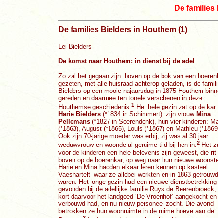
De families
De families Bielders in Houthem (1)
Lei Bielders
De komst naar Houthem: in dienst bij de adel
Zo zal het gegaan zijn: boven op de bok van een boeren
gezeten, met alle huisraad achterop geladen, is de famil
Bielders op een mooie najaarsdag in 1875 Houthem binn
gereden en daarmee ten tonele verschenen in deze
1
Houthemse geschiedenis.
Het hele gezin zat op de kar:
Harie Bielders
(*1834 in Schimmert), zijn vrouw
Mina
Pellemans
(*1827 in Soerendonk), hun vier kinderen: Ma
(*1863), August (*1865), Louis (*1867) en Mathieu (*1869
Ook zijn 70-jarige moeder was erbij, zij was al 30 jaar
2
weduwvrouw en woonde al geruime tijd bij hen in.
Het z
voor de kinderen een hele belevenis zijn geweest, die rit
boven op de boerenkar, op weg naar hun nieuwe woonst
Harie en Mina hadden elkaar leren kennen op kasteel
Vaeshartelt, waar ze allebei werkten en in 1863 getrouwd
waren. Het jonge gezin had een nieuwe dienstbetrekking
gevonden bij de adellijke familie Ruys de Beerenbroeck, 
kort daarvoor het landgoed ‘De Vroenhof’ aangekocht en
verbouwd had, en nu nieuw personeel zocht. Die avond
betrokken ze hun woonruimte in de ruime hoeve aan de
3