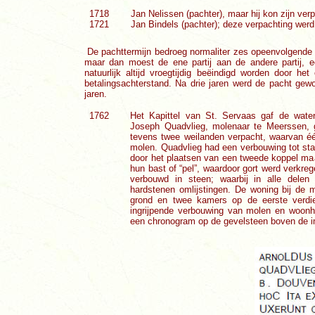
1718
Jan Nelissen (pachter), maar hij kon zijn ver
1721
Jan Bindels (pachter); deze verpachting werd
De pachttermijn bedroeg normaliter zes opeenvolgende j
maar dan moest de ene partij aan de andere partij, e
natuurlijk altijd vroegtijdig beëindigd worden door he
betalingsachterstand. Na drie jaren werd de pacht gewoo
jaren.
1762
Het Kapittel van St. Servaas gaf de wate
Joseph Quadvlieg, molenaar te Meerssen,
tevens twee weilanden verpacht, waarvan é
molen. Quadvlieg had een verbouwing tot st
door het plaatsen van een tweede koppel ma
hun bast of “pel”, waardoor gort werd verkre
verbouwd in steen; waarbij in alle dele
hardstenen omlijstingen. De woning bij de
grond en twee kamers op de eerste verdie
ingrijpende verbouwing van molen en woonhu
een chronogram op de gevelsteen boven de in