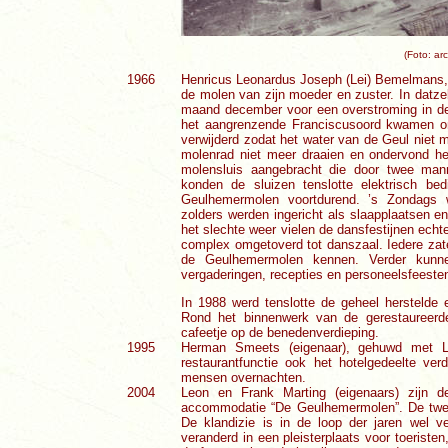
(Foto: ar
1966
Henricus Leonardus Joseph (Lei) Bemelmans, 
de molen van zijn moeder en zuster. In datze
maand december voor een overstroming in de 
het aangrenzende Franciscusoord kwamen on
verwijderd zodat het water van de Geul niet
molenrad niet meer draaien en ondervond he
molensluis aangebracht die door twee ma
konden de sluizen tenslotte elektrisch be
Geulhemermolen voortdurend. ’s Zondags w
zolders werden ingericht als slaapplaatsen e
het slechte weer vielen de dansfestijnen echt
complex omgetoverd tot danszaal. Iedere zat
de Geulhemermolen kennen. Verder kunnen
vergaderingen, recepties en personeelsfeesten
In 1988 werd tenslotte de geheel herstelde 
Rond het binnenwerk van de gerestaureerd
cafeetje op de benedenverdieping.
1995
Herman Smeets (eigenaar), gehuwd met Li
restaurantfunctie ook het hotelgedeelte ve
mensen overnachten.
2004
Leon en Frank Marting (eigenaars) zijn d
accommodatie “De Geulhemermolen”. De tweel
De klandizie is in de loop der jaren wel 
veranderd in een pleisterplaats voor toeristen