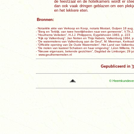
de feestzaal en de hotelkamers wordt er ste
dan ook vaak dringen geblazen om een plekje
en het lekkere eten.
Bronnen:
- Notariële akte van Verkoop en Koop, notaris Mostart, Gulpen 18 aug
- “Berg en Terblijt, van twee heerlijkheden naar een gemeente”, V.Th
- “Houthems Verleden”, H.J.J. Philippens, Eygelshoven 1983, p. 223
- “Kijk op Valkenburg”, Jan Notten en Thijs Habets, Valkenburg 1984, p
- “De watermolens van Valkenburg aan de Geul”, M. Meerman, Kerkrad
- “Officiële opening van De Oude Watermolen”, Het Land van Valkenbu
- “De molen van kasteel Schaloen en haar omgeving”, Léon Willems, I
- “Nieuwe eigenaars, bekende gezichten”, Dagblad de Limburger, 29 jul
- www.geulhemermolen.nl
Gepubliceerd in
'
© Heemkundevere