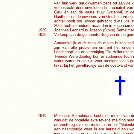
van hun werk terugkwamen zelfs tot aan de 
veroorzaakt door onvoldoende capaciteit va
Geul én aan de vaste stuw (waterval) in 
Houthem en de inwoners van Geulhem vroegen
echter nooit ten uitvoer gebracht d.w.z. de 
2003 toch veranderd, maar dan in zogenaamde
1930
Joannes Leonardus Joseph (Sjoke) Bemelmans
1936
Verkoop aan de gemeente Berg via de burgem
Aanvankelijk wilde men de molen buiten bed
zijn van alle problemen omtrent het onder
Landschap” en de vereniging “De Hollandsche 
Tweede Wereldoorlog kon er zodoende toch n
water waren in die tijd voor menigeen een g
tekst bij het gevelkruisje aan de oostwand v
1949
Molenaar Bemelmans kocht de molen van de 
was dat de notariële akte tevens melding ma
de voetbrug over de molentak in het “Molenb
een naambordje weer in ere hersteld zou wo
ingericht, maar de klandizie zocht toch steed