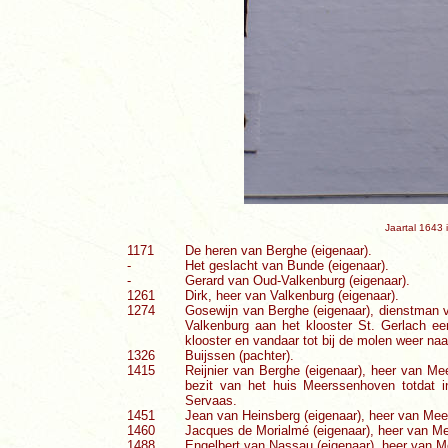
Jaartal 1643 
1171
De heren van Berghe (eigenaar).
-
Het geslacht van Bunde (eigenaar).
-
Gerard van Oud-Valkenburg (eigenaar).
1261
Dirk, heer van Valkenburg (eigenaar).
1274
Gosewijn van Berghe (eigenaar), dienstman v
Valkenburg aan het klooster St. Gerlach ee
klooster en vandaar tot bij de molen weer na
1326
Buijssen (pachter).
1415
Reijnier van Berghe (eigenaar), heer van Me
bezit van het huis Meerssenhoven totdat 
Servaas.
1451
Jean van Heinsberg (eigenaar), heer van Me
1460
Jacques de Morialmé (eigenaar), heer van M
1488
Engelbert van Nassau (eigenaar), heer van 