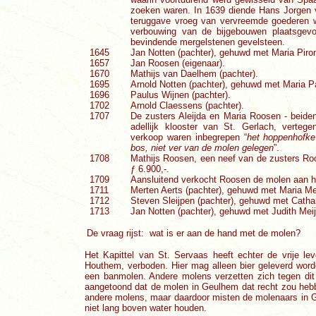
zoeken waren. In 1639 diende Hans Jorgen va
teruggave vroeg van vervreemde goederen 
verbouwing van de bijgebouwen plaatsgevo
bevindende mergelstenen gevelsteen.
1645
Jan Notten (pachter), gehuwd met Maria Piron
1657
Jan Roosen (eigenaar).
1670
Mathijs van Daelhem (pachter).
1695
Arnold Notten (pachter), gehuwd met Maria 
1696
Paulus Wijnen (pachter).
1702
Arnold Claessens (pachter).
1707
De zusters Aleijda en Maria Roosen - beide
adellijk klooster van St. Gerlach, verte
verkoop waren inbegrepen “
het hoppenhofke
bos, niet ver van de molen gelegen
”.
1708
Mathijs Roosen, een neef van de zusters Ro
ƒ 6.900,-.
1709
Aansluitend verkocht Roosen de molen aan he
1711
Merten Aerts (pachter), gehuwd met Maria Me
1712
Steven Sleijpen (pachter), gehuwd met Catha
1713
Jan Notten (pachter), gehuwd met Judith Meij
De vraag rijst: wat is er aan de hand met de molen?
Het Kapittel van St. Servaas heeft echter de vrije l
Houthem, verboden. Hier mag alleen bier geleverd wor
een banmolen. Andere molens verzetten zich tegen dit
aangetoond dat de molen in Geulhem dat recht zou hebbe
andere molens, maar daardoor misten de molenaars in Ge
niet lang boven water houden.