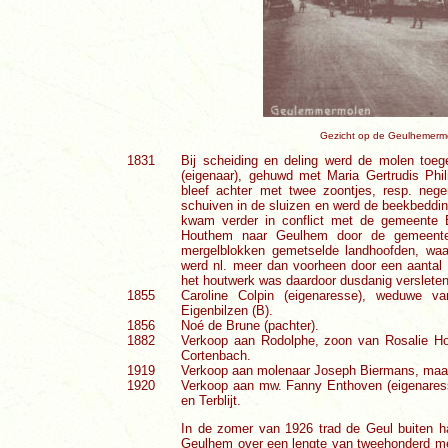
Gezicht op de Geulhemermol
1831
Bij scheiding en deling werd de molen toe
(eigenaar), gehuwd met Maria Gertrudis Phi
bleef achter met twee zoontjes, resp. neg
schuiven in de sluizen en werd de beekbeddin
kwam verder in conflict met de gemeente 
Houthem naar Geulhem door de gemeente 
mergelblokken gemetselde landhoofden, waa
werd nl. meer dan voorheen door een aantal
het houtwerk was daardoor dusdanig verslete
1855
Caroline Colpin (eigenaresse), weduwe v
Eigenbilzen (B).
1856
Noé de Brune (pachter).
1882
Verkoop aan Rodolphe, zoon van Rosalie Ho
Cortenbach.
1919
Verkoop aan molenaar Joseph Biermans, maa
1920
Verkoop aan mw. Fanny Enthoven (eigenaress
en Terblijt.
In de zomer van 1926 trad de Geul buiten 
Geulhem over een lengte van tweehonderd met