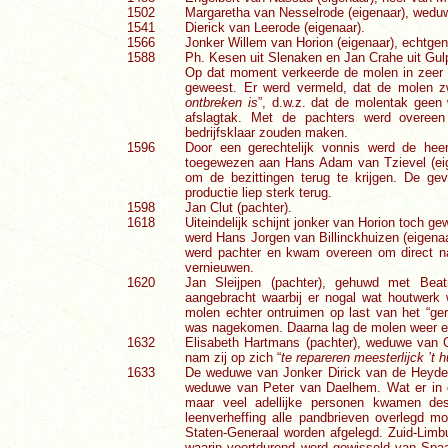
1502
Margaretha van Nesselrode (eigenaar), wedu
1541
Dierick van Leerode (eigenaar).
1566
Jonker Willem van Horion (eigenaar), echtgen
1588
Ph. Kesen uit Slenaken en Jan Crahe uit Gul
Op dat moment verkeerde de molen in zeer slec
geweest. Er werd vermeld, dat de molen 
ontbreken is
”, d.w.z. dat de molentak geen
afslagtak. Met de pachters werd overee
bedrijfsklaar zouden maken.
1596
Door een gerechtelijk vonnis werd de he
toegewezen aan Hans Adam van Tzievel (eig
om de bezittingen terug te krijgen. De g
productie liep sterk terug.
1598
Jan Clut (pachter).
1618
Uiteindelijk schijnt jonker van Horion toch
werd Hans Jorgen van Billinckhuizen (eigenaa
werd pachter en kwam overeen om direct na
vernieuwen.
1620
Jan Sleijpen (pachter), gehuwd met Beatr
aangebracht waarbij er nogal wat houtwerk
molen echter ontruimen op last van het “geri
was nagekomen. Daarna lag de molen weer een t
1632
Elisabeth Hartmans (pachter), weduwe van C
nam zij op zich “
te repareren meesterlijck ’t 
1633
De weduwe van Jonker Dirick van de Heyde
weduwe van Peter van Daelhem. Wat er in dez
maar veel adellijke personen kwamen dest
leenverheffing alle pandbrieven overlegd
Staten-Generaal worden afgelegd. Zuid-Limbu
waarin voortdurend werd gewisseld van Spaa