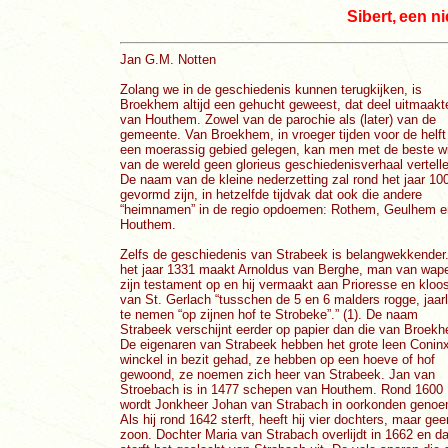
Sibert, een n
Jan G.M. Notten
Zolang we in de geschiedenis kunnen terugkijken, is
Broekhem altijd een gehucht geweest, dat deel uitmaakt
van Houthem. Zowel van de parochie als (later) van de
gemeente. Van Broekhem, in vroeger tijden voor de helft
een moerassig gebied gelegen, kan men met de beste wi
van de wereld geen glorieus geschiedenisverhaal vertell
De naam van de kleine nederzetting zal rond het jaar 10
gevormd zijn, in hetzelfde tijdvak dat ook die andere
“heimnamen” in de regio opdoemen: Rothem, Geulhem e
Houthem.
Zelfs de geschiedenis van Strabeek is belangwekkender.
het jaar 1331 maakt Arnoldus van Berghe, man van wap
zijn testament op en hij vermaakt aan Prioresse en kloos
van St. Gerlach “tusschen de 5 en 6 malders rogge, jaarl
te nemen “op zijnen hof te Strobeke”.” (1). De naam
Strabeek verschijnt eerder op papier dan die van Broek
De eigenaren van Strabeek hebben het grote leen Coninx
winckel in bezit gehad, ze hebben op een hoeve of hof
gewoond, ze noemen zich heer van Strabeek. Jan van
Stroebach is in 1477 schepen van Houthem. Rond 1600
wordt Jonkheer Johan van Strabach in oorkonden geno
Als hij rond 1642 sterft, heeft hij vier dochters, maar gee
zoon. Dochter Maria van Strabach overlijdt in 1662 en d