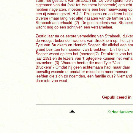
sterft het geslacht van Strabach uit. De vele sporen die 
eigenaren van dat (ook tot Houthem behorende) gehucht
hebben nagelaten, moeten eens een keer nauwkeurig op
een rij worden gezet. H.J.J. Philippens en anderen hebb
diverse (maar lang niet alle) nazaten van de familie van
Strabach achterhaald. (2). De geschiedenis van Strabee
wacht nog op een schrijver, een verzamelaar.
Zestig jaar na de eerste vermelding van Strabeek, duike
de vroegst bekende inwoners van Broekhem op. Het zijn
Tyle van Bruckem en Henrich Sceper, die allebei een stu
grond bezitten ten noorden van Broekhem. En Henrich
Sceper woont op een hof (boerderij?). De akte is van het
jaar 1391 en de lezers van ’t Sjtegelke kunnen het verha
opzoeken. (3). Waarom heette die man Tyle “Van
Bruckem”? Omdat hij geen achternaam had, maar daar
toevallig woonde of omdat er misschien meer mensen
leefden die zich zo noemden, een familie dus? Niemand 
daar iets van weet.
Gepubliceerd in
© Heemkundevere