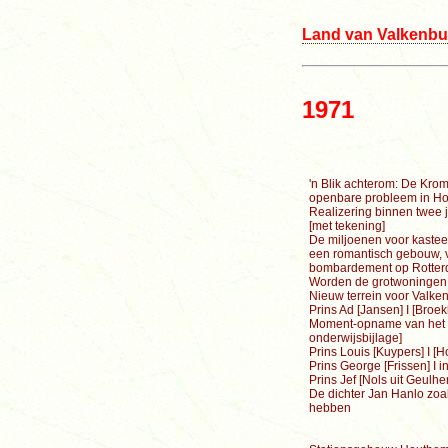
Land van Valkenbu
19
7
1
'n Blik achterom: De Krom
openbare probleem in H
Realizering binnen twee 
[met tekening]
De miljoenen voor kasteel
een romantisch gebouw, v
bombardement op Rotterd
Worden de grotwoningen 
Nieuw terrein voor Valk
Prins Ad [Janse
Moment-opname van het o
onderwijsbijlage]
Prins Louis [Kuy
Prins George [Frissen] I 
Prins Jef [Nols uit Geulhem
De dichter Jan Hanlo zo
hebben