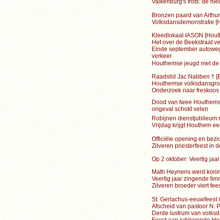
Valkenburg's trots: de n
Bronzen paard van Arthur
Volksdansdemonstratie [H
Kleedlokaal IASON [Hout
Het over de Beekstraat ve
Einde september autoweg 
verkeer
Houthemse jeugd met de 
Raadslid Jac Nabben † [
Houthemse volksdansgro
Onderzoek naar freskoos i
Dood van twee Houthemse 
ongeval schokt velen
Robijnen dienstjubileum r
Vrijdag krijgt Houthem ee
Officiële opening en bez
Zilveren priesterfeest in
Op 2 oktober: Veertig jaa
Math Heynens werd koning
Veertig jaar zingende ti
Zilveren broeder viert fe
St. Gerlachus-eeuwfeest 
Afscheid van pastoor N.
Derde lustrum van volks