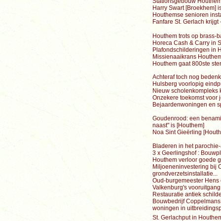
Stationsgebouw Houthem
Harry Swart [Broekhem] i
Houthemse senioren instal
Fanfare St. Gerlach krijgt
Houthem trots op brass-ba
Horeca Cash & Carry in S
Plafondschilderingen in
Missienaaikrans Houthem
Houthem gaat 800ste ster
Achteraf toch nog beden
Hulsberg voorlopig eind
Nieuw scholenkompleks 
Onzekere toekomst voor
Bejaardenwoningen en s
Goudenrood: een benaming 
naast" is [Houthem]
Noa Sint Gieërling [Houth
Bladeren in het parochie-
3 x Geerlingshof : Bouwp
Houthem verloor goede 
Miljoeneninvestering bij 
grondverzetsinstallatie...
Oud-burgemeester Hens ov
Valkenburg's vooruitgang
Restauratie antiek schild
Bouwbedrijf Coppelmans 
woningen in uitbreiding
St. Gerlachput in Houth