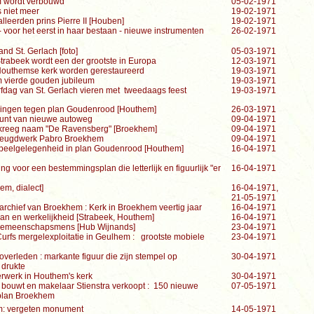
 wordt verbouwd
05-02-1971
s niet meer
19-02-1971
leerden prins Pierre II [Houben]
19-02-1971
 - voor het eerst in haar bestaan - nieuwe instrumenten
26-02-1971
nd St. Gerlach [foto]
05-03-1971
trabeek wordt een der grootste in Europa
12-03-1971
 Houthemse kerk worden gerestaureerd
19-03-1971
 vierde gouden jubileum
19-03-1971
fdag van St. Gerlach vieren met tweedaags feest
19-03-1971
kingen tegen plan Goudenrood [Houthem]
26-03-1971
punt van nieuwe autoweg
09-04-1971
kreeg naam "De Ravensberg" [Broekhem]
09-04-1971
 jeugdwerk Pabro Broekhem
09-04-1971
peelgelegenheid in plan Goudenrood [Houthem]
16-04-1971
voor een bestemmingsplan die letterlijk en figuurlijk "er
16-04-1971
em, dialect]
16-04-1971,
21-05-1971
archief van Broekhem : Kerk in Broekhem veertig jaar
16-04-1971
lan en werkelijkheid [Strabeek, Houthem]
16-04-1971
gemeenschapsmens [Hub Wijnands]
23-04-1971
Curfs mergelexploitatie in Geulhem : grootste mobiele
23-04-1971
erleden : markante figuur die zijn stempel op
30-04-1971
 drukte
erwerk in Houthem's kerk
30-04-1971
bouwt en makelaar Stienstra verkoopt : 150 nieuwe
07-05-1971
splan Broekhem
em: vergeten monument
14-05-1971