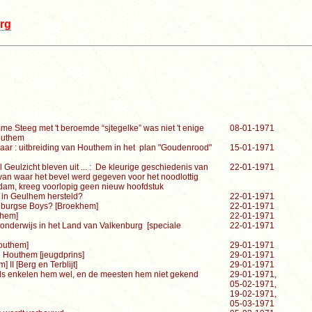
rg
me Steeg met 't beroemde “sjtegelke” was niet 't enige
08-01-1971
outhem
jaar : uitbreiding van Houthem in het plan "Goudenrood"
15-01-1971
 Geulzicht bleven uit ... : De kleurige geschiedenis van
22-01-1971
an waar het bevel werd gegeven voor het noodlottig
am, kreeg voorlopig geen nieuw hoofdstuk
in Geulhem hersteld?
22-01-1971
enburgse Boys? [Broekhem]
22-01-1971
n] I [Broekhem]
22-01-1971
nderwijs in het Land van Valkenburg [speciale
22-01-1971
pers] I [Houthem]
29-01-1971
in Houthem [jeugdprins]
29-01-1971
] II [Berg en Terblijt]
29-01-1971
als enkelen hem wel, en de meesten hem niet gekend
29-01-1971,
05-02-1971,
19-02-1971,
05-03-1971