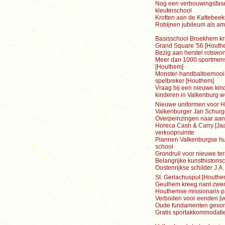
Nog een verbouwingsfase
kleuterschool
Krotten aan de Kattebeek
Robijnen jubileum als am
Basisschool Broekhem krij
Grand Square '56 [Houthe
Bezig aan herstel rotswo
Meer dan 1000 sportmen
[Houthem]
Monster-handbaltoernooi 
spelbreker [Houthem]
Vraag bij een nieuwe kind
kinderen in Valkenburg w
Nieuwe uniformen voor H
Valkenburger Jan Schurg
Overpeinzingen naar aanl
Horeca Cash & Carry [Jaa
verkoopruimte
Plannen Valkenburgse hu
school
Grondruil voor nieuwe te
Belangrijke kunsthistoris
Oostenrijkse schilder J.A
St. Gerlachusput [Houthe
Geulhem kreeg riant zwe
Houthemse missionaris pat
Verboden voor eenden [ve
Oude fundamenten gevond
Gratis sportakkommodatie 