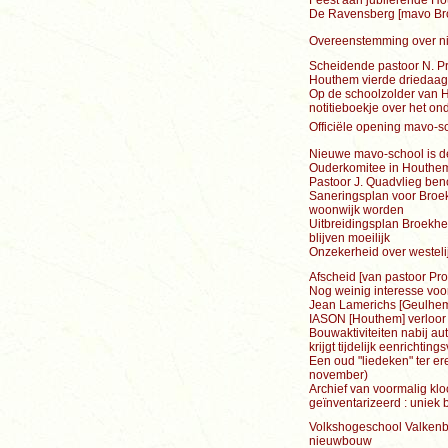
Feest aan jubilerende H
De Ravensberg [mavo Bro
Overeenstemming over ni
Scheidende pastoor N. P
Houthem vierde driedaag
Op de schoolzolder van H
notitieboekje over het on
Officiële opening mavo-s
Nieuwe mavo-school is de
Ouderkomitee in Houthem 
Pastoor J. Quadvlieg be
Saneringsplan voor Broek
woonwijk worden
Uitbreidingsplan Broekh
blijven moeilijk
Onzekerheid over westel
Afscheid [van pastoor Pro
Nog weinig interesse vo
Jean Lamerichs [Geulhem
IASON [Houthem] verloor 
Bouwaktiviteiten nabij a
krijgt tijdelijk eenrichting
Een oud "liedeken" ter er
november)
Archief van voormalig klo
geïnventarizeerd : uniek
Volkshogeschool Valkenbu
nieuwbouw