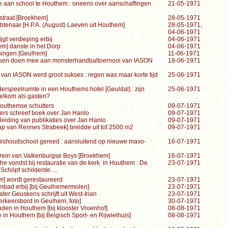
 aan school te Houthem : oneens over aanschaffingen
21-05-1971
straat [Broekhem]
28-05-1971
btenaar [H.P.A. (August) Laeven uit Houthem]
28-05-1971,
04-06-1971
gt verdieping erbij
04-06-1971
m] danste in het Dorp
04-06-1971
ningen [Geulhem]
11-06-1971
sen doen mee aan monsterhandbaltoernooi van IASON
18-06-1971
van IASON werd groot sukses : regen was maar korte tijd
25-06-1971
erspeelruimte in een Houthems hotel [Geuldal] : zijn
25-06-1971
elkom als gasten?
outhemse schutters
09-07-1971
ers schreef boek over Jan Hanlo
09-07-1971
eiding van publikaties over Jan Hanlo
09-07-1971
p van Rennes Strabeek] breidde uit tot 2500 m2
09-07-1971
ishoudschool gereed : aansluitend op nieuwe mavo-
16-07-1971
rrein van Valkenburgse Boys [Broekhem]
16-07-1971
che vondst bij restauratie van de kerk in Houthem : De
23-07-1971
. Schöpf schilderde …
m] wordt gerestaureerd
23-07-1971
mbad erbij [bij Geulhemermolen]
23-07-1971
er Geuskens schrijft uit West-Irian
23-07-1971
rkeersbord in Geulhem, foto]
30-07-1971
en in Houthem [bij klooster Vroenhof]
08-08-1971
in Houthem [bij Belgisch Sport- en Rijwielhuis]
08-08-1971