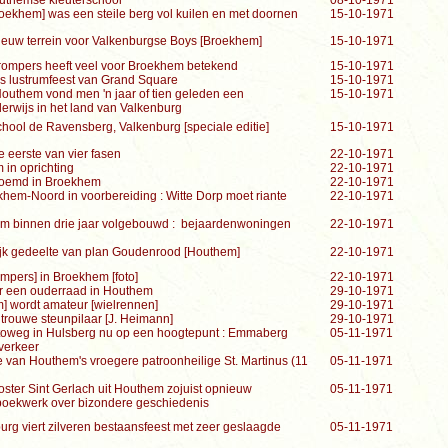
outhemse kleuterschool
08-10-1971
ekhem] was een steile berg vol kuilen en met doornen
15-10-1971
euw terrein voor Valkenburgse Boys [Broekhem]
15-10-1971
rompers heeft veel voor Broekhem betekend
15-10-1971
s lustrumfeest van Grand Square
15-10-1971
outhem vond men 'n jaar of tien geleden een
15-10-1971
derwijs in het land van Valkenburg
chool de Ravensberg, Valkenburg [speciale editie]
15-10-1971
 eerste van vier fasen
22-10-1971
in oprichting
22-10-1971
noemd in Broekhem
22-10-1971
hem-Noord in voorbereiding : Witte Dorp moet riante
22-10-1971
em binnen drie jaar volgebouwd : bejaardenwoningen
22-10-1971
ijk gedeelte van plan Goudenrood [Houthem]
22-10-1971
mpers] in Broekhem [foto]
22-10-1971
or een ouderraad in Houthem
29-10-1971
] wordt amateur [wielrennen]
29-10-1971
trouwe steunpilaar [J. Heimann]
29-10-1971
utoweg in Hulsberg nu op een hoogtepunt : Emmaberg
05-11-1971
sverkeer
e van Houthem's vroegere patroonheilige St. Martinus (11
05-11-1971
oster Sint Gerlach uit Houthem zojuist opnieuw
05-11-1971
 boekwerk over bizondere geschiedenis
rg viert zilveren bestaansfeest met zeer geslaagde
05-11-1971