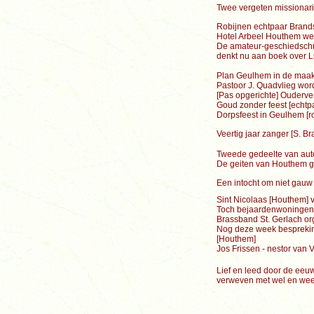
Twee vergeten missionar
Robijnen echtpaar Brand
Hotel Arbeel Houthem wer
De amateur-geschiedschri
denkt nu aan boek over L
Plan Geulhem in de maak 
Pastoor J. Quadvlieg wor
[Pas opgerichte] Ouderve
Goud zonder feest [echt
Dorpsfeest in Geulhem [r
Veertig jaar zanger [S. B
Tweede gedeelte van aut
De geiten van Houthem gi
Een intocht om niet gauw 
Sint Nicolaas [Houthem] 
Toch bejaardenwoningen
Brassband St. Gerlach or
Nog deze week bespreki
[Houthem]
Jos Frissen - nestor van 
Lief en leed door de eeu
verweven met wel en wee 