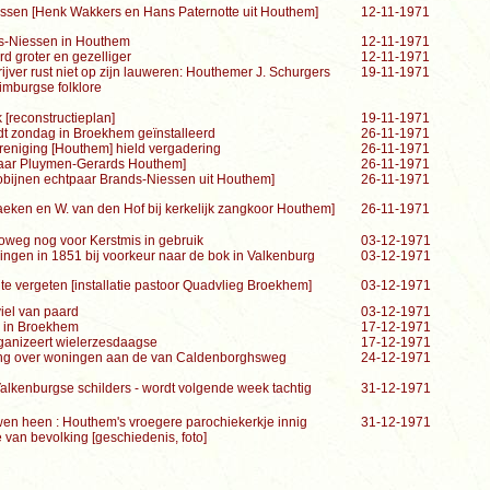
issen [Henk Wakkers en Hans Paternotte uit Houthem]
12-11-1971
s-Niessen in Houthem
12-11-1971
d groter en gezelliger
12-11-1971
jver rust niet op zijn lauweren: Houthemer J. Schurgers
19-11-1971
imburgse folklore
[reconstructieplan]
19-11-1971
dt zondag in Broekhem geïnstalleerd
26-11-1971
reniging [Houthem] hield vergadering
26-11-1971
paar Pluymen-Gerards Houthem]
26-11-1971
obijnen echtpaar Brands-Niessen uit Houthem]
26-11-1971
raeken en W. van den Hof bij kerkelijk zangkoor Houthem]
26-11-1971
oweg nog voor Kerstmis in gebruik
03-12-1971
ngen in 1851 bij voorkeur naar de bok in Valkenburg
03-12-1971
te vergeten [installatie pastoor Quadvlieg Broekhem]
03-12-1971
viel van paard
03-12-1971
 in Broekhem
17-12-1971
ganizeert wielerzesdaagse
17-12-1971
ng over woningen aan de van Caldenborghsweg
24-12-1971
Valkenburgse schilders - wordt volgende week tachtig
31-12-1971
wen heen : Houthem's vroegere parochiekerkje innig
31-12-1971
van bevolking [geschiedenis, foto]