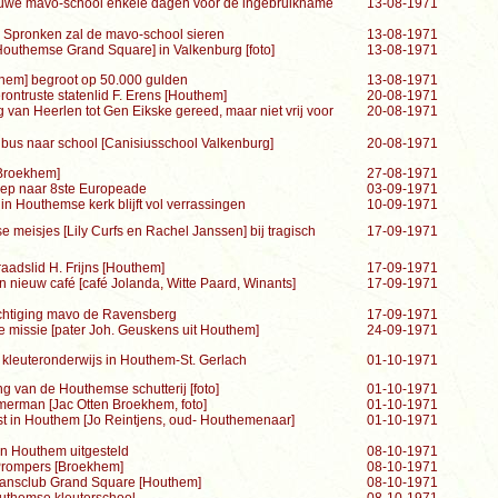
ieuwe mavo-school enkele dagen vóór de ingebruikname
13-08-1971
 Spronken zal de mavo-school sieren
13-08-1971
outhemse Grand Square] in Valkenburg [foto]
13-08-1971
hem] begroot op 50.000 gulden
13-08-1971
rontruste statenlid F. Erens [Houthem]
20-08-1971
van Heerlen tot Gen Eikske gereed, maar niet vrij voor
20-08-1971
bus naar school [Canisiusschool Valkenburg]
20-08-1971
Broekhem]
27-08-1971
ep naar 8ste Europeade
03-09-1971
n Houthemse kerk blijft vol verrassingen
10-09-1971
meisjes [Lily Curfs en Rachel Janssen] bij tragisch
17-09-1971
aadslid H. Frijns [Houthem]
17-09-1971
n nieuw café [café Jolanda, Witte Paard, Winants]
17-09-1971
ichtiging mavo de Ravensberg
17-09-1971
 de missie [pater Joh. Geuskens uit Houthem]
24-09-1971
r kleuteronderwijs in Houthem-St. Gerlach
01-10-1971
 van de Houthemse schutterij [foto]
01-10-1971
mmerman [Jac Otten Broekhem, foto]
01-10-1971
est in Houthem [Jo Reintjens, oud- Houthemenaar]
01-10-1971
in Houthem uitgesteld
08-10-1971
 Prompers [Broekhem]
08-10-1971
dansclub Grand Square [Houthem]
08-10-1971